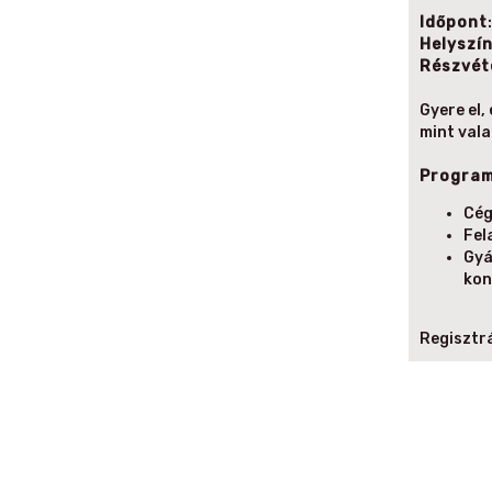
Időpont
Helyszí
Részvét
Gyere el,
mint vala
Progra
Cé
Fel
Gyá
kon
Regisztrá