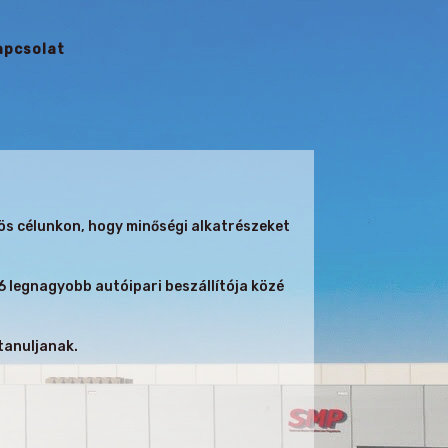
apcsolat
ös célunkon, hogy minőségi alkatrészeket
 legnagyobb autóipari beszállítója közé
tanuljanak.