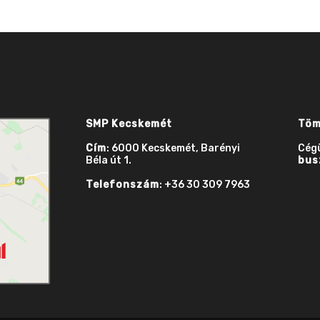
SMP Kecskemét
Töm
Cím
: 6000 Kecskemét, Barényi
Cég
Béla út 1.
bus
Telefonszám
: +36 30 309 7963