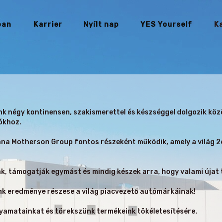
ban
Karrier
Nyílt nap
YES Yourself
K
 négy kontinensen, szakismerettel és készséggel dolgozik köz
ókhoz.
a Motherson Group fontos részeként működik, amely a világ 26
 támogatják egymást és mindig készek arra, hogy valami újat 
k eredménye részese a világ piacvezető autómárkáinak!
yamatainkat és törekszünk termékeink tökéletesítésére.