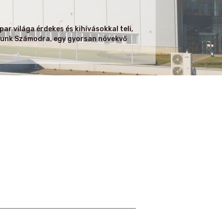
ar világa érdekes és kihívásokkal teli,
sítunk Számodra, egy gyorsan növekvő