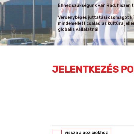
Ehhez szükségünk van Rád, hiszen t
Versenyképes juttatási csomagot kíná
mindemellett családias kultúra jell
globális vállalatnál.
JELENTKEZÉS PO
vissza a pozíciókhoz