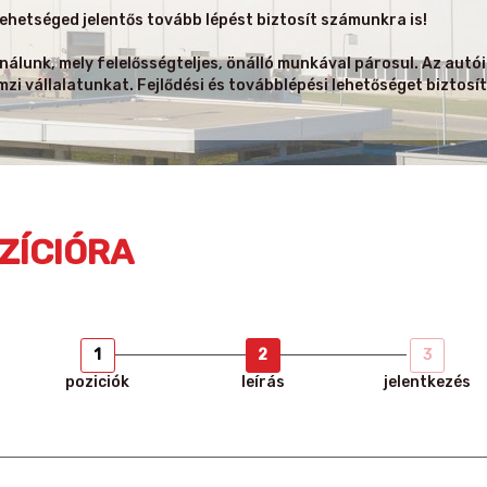
ehetséged jelentős tovább lépést biztosít számunkra is!
lunk, mely felelősségteljes, önálló munkával párosul. Az autóip
emzi vállalatunkat. Fejlődési és továbblépési lehetőséget bizto
ZÍCIÓRA
1
2
3
poziciók
leírás
jelentkezés