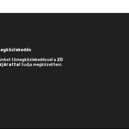
egközlekedés
ünket tömegközlekedéssel a
2D
zjárattal
tudja megközelíteni.