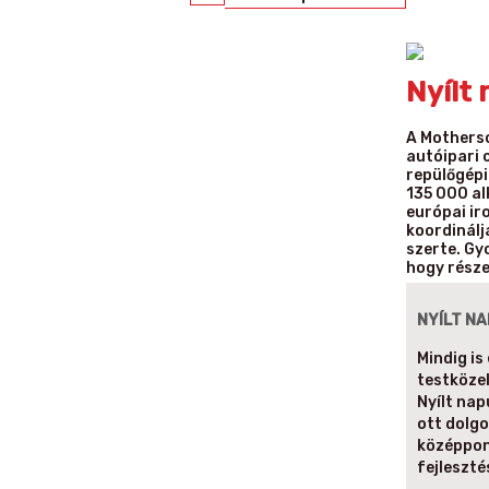
Nyílt 
A Motherso
autóipari 
repülőgépi
135 000 al
európai ir
koordinálj
szerte. Gy
hogy része
NYÍLT NA
Mindig is
testközel
Nyílt nap
ott dolgo
középpon
fejleszté