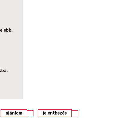
zelebb,
kba,
ajánlom
jelentkezés