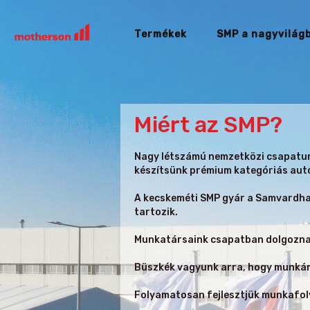
Termékek
SMP a nagyvilág
Miért az SMP?
Nagy létszámú nemzetközi csapatunk
készítsünk prémium kategóriás aut
A kecskeméti SMP gyár a Samvardhan
tartozik.
Munkatársaink csapatban dolgoznak,
Büszkék vagyunk arra, hogy munkán
Folyamatosan fejlesztjük munkafol