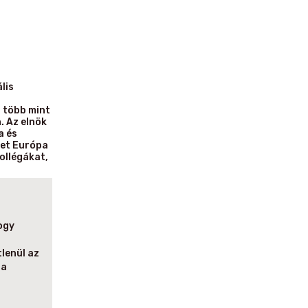
lis
s több mint
. Az elnök
a és
ket Európa
ollégákat,
hogy
lenül az
 a