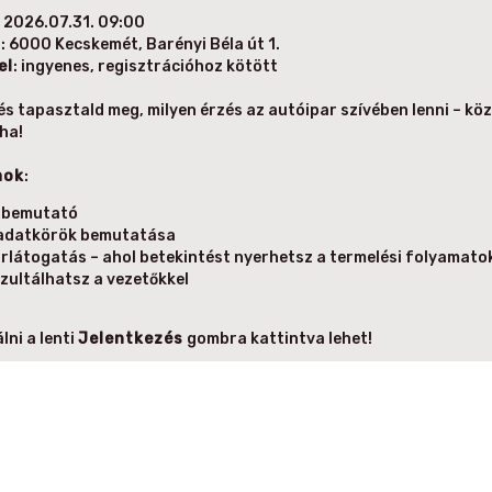
: 2026.07.31. 09:00
n
: 6000 Kecskemét, Barényi Béla út 1.
el
: ingyenes, regisztrációhoz kötött
 és tapasztald meg, milyen érzés az autóipar szívében lenni – kö
ha!
mok
:
gbemutató
adatkörök bemutatása
rlátogatás – ahol betekintést nyerhetsz a termelési folyamato
zultálhatsz a vezetőkkel
lni a lenti
Jelentkezés
gombra kattintva lehet!