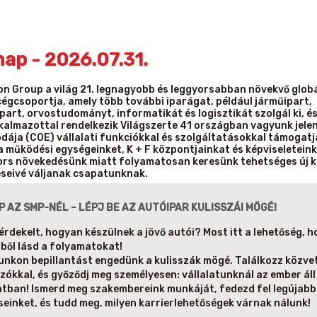
nap - 2026.07.31.
n Group a világ 21. legnagyobb és leggyorsabban növekvő globá
cégcsoportja, amely több további iparágat, például járműipart,
part, orvostudományt, informatikát és logisztikát szolgál ki, é
kalmazottal rendelkezik Világszerte 41 országban vagyunk jelen
odája (COE) vállalati funkciókkal és szolgáltatásokkal támogatj
a működési egységeinket, K + F központjainkat és képviseletein
ors növekedésünk miatt folyamatosan keresünk tehetséges új k
seivé váljanak csapatunknak.
P AZ SMP-NÉL – LÉPJ BE AZ AUTÓIPAR KULISSZÁI MÖGÉ!
 érdekelt, hogyan készülnek a jövő autói? Most itt a lehetőség, 
ből lásd a folyamatokat!
unkon bepillantást engedünk a kulisszák mögé. Találkozz közvet
zókkal, és győződj meg személyesen: vállalatunknál az ember áll
tban! Ismerd meg szakembereink munkáját, fedezd fel legújabb
seinket, és tudd meg, milyen karrierlehetőségek várnak nálunk!