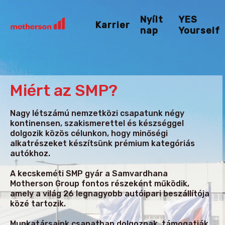
Nyílt
YES
Karrier
nap
Yourself
Miért az SMP?
Nagy létszámú nemzetközi csapatunk négy
kontinensen, szakismerettel és készséggel
dolgozik közös célunkon, hogy minőségi
alkatrészeket készítsünk prémium kategóriás
autókhoz.
A kecskeméti SMP gyár a Samvardhana
Motherson Group fontos részeként működik,
amely a világ 26 legnagyobb autóipari beszállítója
közé tartozik.
Munkatársaink csapatban dolgoznak, támogatják