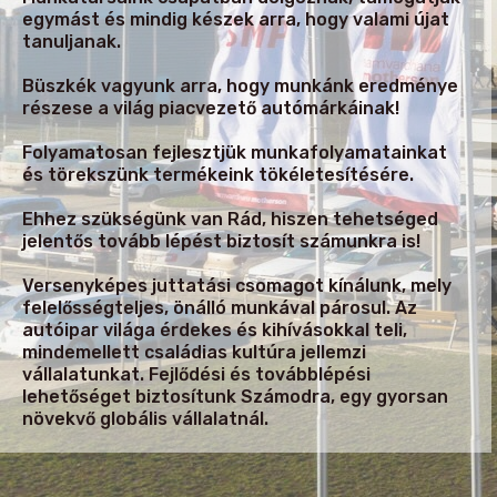
egymást és mindig készek arra, hogy valami újat
tanuljanak.
Büszkék vagyunk arra, hogy munkánk eredménye
részese a világ piacvezető autómárkáinak!
Folyamatosan fejlesztjük munkafolyamatainkat
és törekszünk termékeink tökéletesítésére.
Ehhez szükségünk van Rád, hiszen tehetséged
jelentős tovább lépést biztosít számunkra is!
Versenyképes juttatási csomagot kínálunk, mely
felelősségteljes, önálló munkával párosul. Az
autóipar világa érdekes és kihívásokkal teli,
mindemellett családias kultúra jellemzi
vállalatunkat. Fejlődési és továbblépési
lehetőséget biztosítunk Számodra, egy gyorsan
növekvő globális vállalatnál.