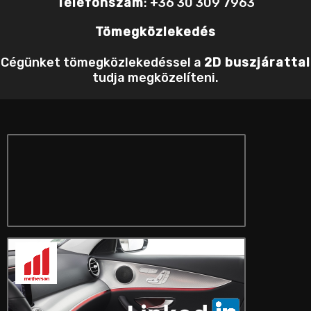
Telefonszám
: +36 30 309 7963
Tömegközlekedés
Cégünket tömegközlekedéssel a
2D buszjárattal
tudja megközelíteni.