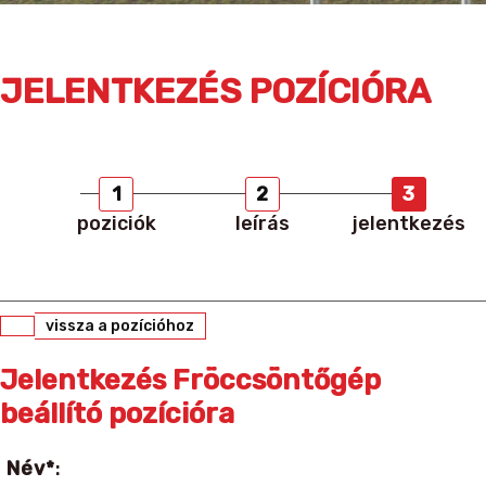
JELENTKEZÉS POZÍCIÓRA
1
2
3
poziciók
leírás
jelentkezés
vissza a pozícióhoz
Jelentkezés Fröccsöntőgép
beállító pozícióra
Név*
: