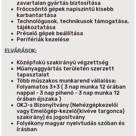
zavartalan gyártás biztosítása
Fröccsöntő gépek napiszintű kisebb
karbantartása
Technológusok, technikusok támogatása,
tájékoztatása
Préselő gépek beállítása
Perifériák kezelése
ELVÁRÁSOK:
Középfokú szakirányú végzettség
Műanyaggyártás területén szerzett
tapasztalat
Több műszakos munkarend vállalása:
Folyamatos 3+3 ( 3 nap munka 12 órában
nappal - 3 nap pihenő - 3 nap munka 12
órában éjszaka )
OKJ-s Bizonyítvány (Nehézgépkezelői
vagy Emelőgép-kezelő(kivéve targonca)
szakirány) és jogosítvány
Folyékony magyar nyelvtudás szóban és
írásban