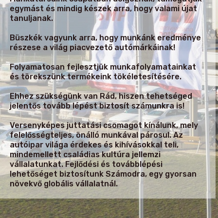
egymást és mindig készek arra, hogy valami újat
tanuljanak.
Büszkék vagyunk arra, hogy munkánk eredménye
részese a világ piacvezető autómárkáinak!
Folyamatosan fejlesztjük munkafolyamatainkat
és törekszünk termékeink tökéletesítésére.
Ehhez szükségünk van Rád, hiszen tehetséged
jelentős tovább lépést biztosít számunkra is!
Versenyképes juttatási csomagot kínálunk, mely
felelősségteljes, önálló munkával párosul. Az
autóipar világa érdekes és kihívásokkal teli,
mindemellett családias kultúra jellemzi
vállalatunkat. Fejlődési és továbblépési
lehetőséget biztosítunk Számodra, egy gyorsan
növekvő globális vállalatnál.