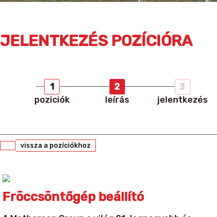
JELENTKEZÉS POZÍCIÓRA
1
2
3
poziciók
leírás
jelentkezés
vissza a pozíciókhoz
Fröccsöntőgép beállító