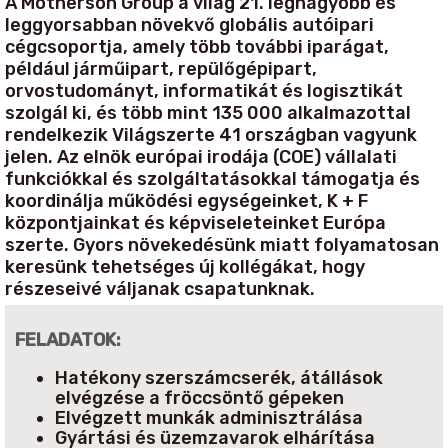
A Motherson Group a világ 21. legnagyobb és
leggyorsabban növekvő globális autóipari
cégcsoportja, amely több további iparágat,
például járműipart, repülőgépipart,
orvostudományt, informatikát és logisztikát
szolgál ki, és több mint 135 000 alkalmazottal
rendelkezik Világszerte 41 országban vagyunk
jelen. Az elnök európai irodája (COE) vállalati
funkciókkal és szolgáltatásokkal támogatja és
koordinálja működési egységeinket, K + F
központjainkat és képviseleteinket Európa
szerte. Gyors növekedésünk miatt folyamatosan
keresünk tehetséges új kollégákat, hogy
részeseivé váljanak csapatunknak.
FELADATOK:
Hatékony szerszámcserék, átállások
elvégzése a fröccsöntő gépeken
Elvégzett munkák adminisztrálása
Gyártási és üzemzavarok elhárítása