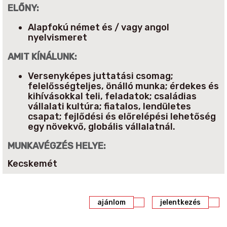
ELŐNY:
Alapfokú német és / vagy angol
nyelvismeret
AMIT KÍNÁLUNK:
Versenyképes juttatási csomag;
felelősségteljes, önálló munka; érdekes és
kihívásokkal teli, feladatok; családias
vállalati kultúra; fiatalos, lendületes
csapat; fejlődési és előrelépési lehetőség
egy növekvő, globális vállalatnál.
MUNKAVÉGZÉS HELYE:
Kecskemét
ajánlom
jelentkezés