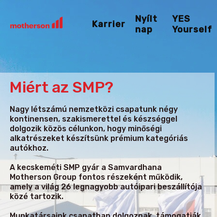
Nyílt
YES
Karrier
nap
Yourself
Miért az SMP?
Nagy létszámú nemzetközi csapatunk négy
kontinensen, szakismerettel és készséggel
dolgozik közös célunkon, hogy minőségi
alkatrészeket készítsünk prémium kategóriás
autókhoz.
A kecskeméti SMP gyár a Samvardhana
Motherson Group fontos részeként működik,
amely a világ 26 legnagyobb autóipari beszállítója
közé tartozik.
Munkatársaink csapatban dolgoznak, támogatják