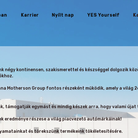
ban
Karrier
Nyílt nap
YES Yourself
K
 négy kontinensen, szakismerettel és készséggel dolgozik köz
ókhoz.
a Motherson Group fontos részeként működik, amely a világ 26
 támogatják egymást és mindig készek arra, hogy valami újat 
k eredménye részese a világ piacvezető autómárkáinak!
yamatainkat és törekszünk termékeink tökéletesítésére.