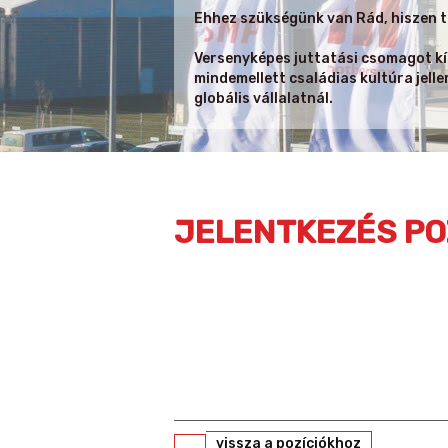
Ehhez szükségünk van Rád, hiszen t
Versenyképes juttatási csomagot kíná
mindemellett családias kultúra jell
globális vállalatnál.
JELENTKEZÉS PO
vissza a pozíciókhoz