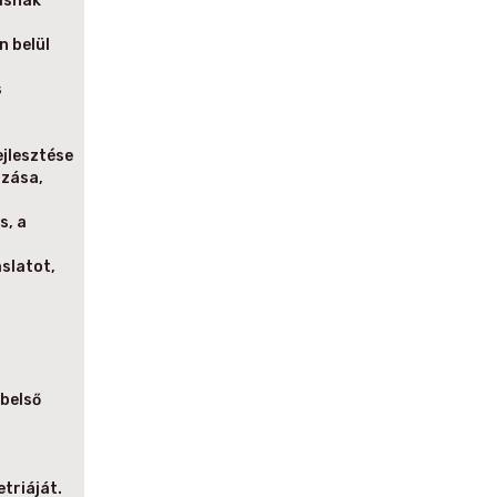
ásnak
n belül
s
jlesztése
ozása,
s, a
aslatot,
belső
triáját.