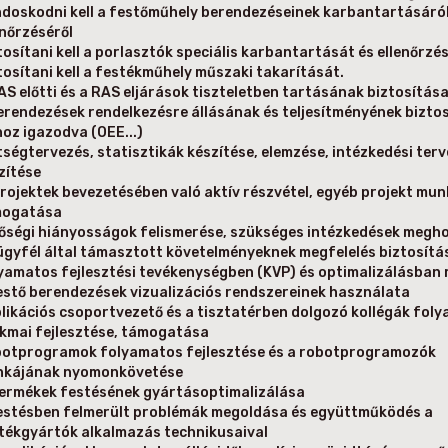
doskodni kell a festőműhely berendezéseinek karbantartásáról
enőrzéséről
tosítani kell a porlasztók speciális karbantartását és ellenőrzé
tosítani kell a festékműhely műszaki takarítását.
AS előtti és a RAS eljárások tiszteletben tartásának biztosítás
erendezések rendelkezésre állásának és teljesítményének biztos
hoz igazodva (OEE...)
tségtervezés, statisztikák készítése, elemzése, intézkedési terv
zítése
projektek bevezetésében való aktív részvétel, egyéb projekt mu
mogatása
őségi hiányosságok felismerése, szükséges intézkedések megh
ügyfél által támasztott követelményeknek megfelelés biztosítá
yamatos fejlesztési tevékenységben (KVP) és optimalizálásban 
estő berendezések vizualizációs rendszereinek használata
likációs csoportvezető és a tisztatérben dolgozó kollégák fol
kmai fejlesztése, támogatása
otprogramok folyamatos fejlesztése és a robotprogramozók
kájának nyomonkövetése
termékek festésének gyártásoptimalizálása
estésben felmerült problémák megoldása és együttműködés a
tékgyártók alkalmazás technikusaival