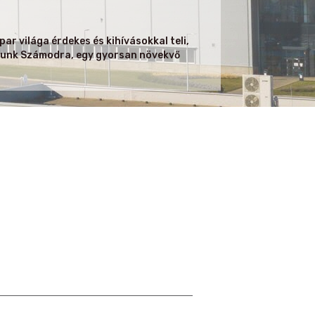
ar világa érdekes és kihívásokkal teli,
sítunk Számodra, egy gyorsan növekvő