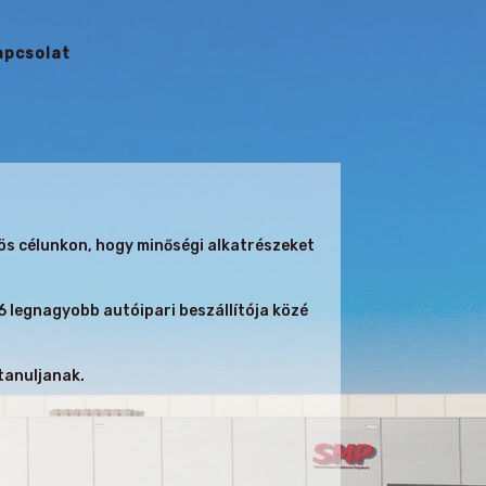
apcsolat
ös célunkon, hogy minőségi alkatrészeket
 legnagyobb autóipari beszállítója közé
tanuljanak.