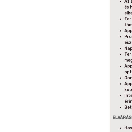
Az 
és 
elk
Ter
tám
App
Pro
esz
Nap
Ter
meg
App
opt
Gon
App
koo
Int
éri
Bet
ELVÁRÁS
Has