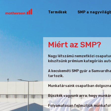
Termékek
SMP a nagyvilág
Miért az SMP?
Nagy létszámú nemzetközi csapatunk
készítsünk prémium kategóriás aut
A kecskeméti SMP gyár a Samvardhan
tartozik.
Munkatársaink csapatban dolgoznak,
Büszkék vagyunk arra, hogy munkán
Folyamatosan fejlesztjük munkafol