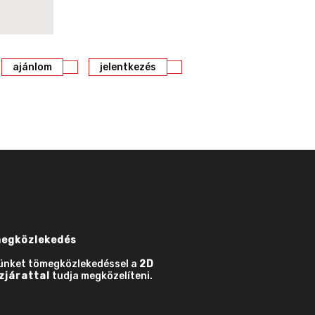
ajánlom
jelentkezés
egközlekedés
ünket tömegközlekedéssel a
2D
zjárattal
tudja megközelíteni.