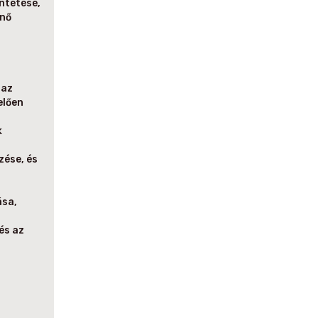
ntetése,
énő
 az
elően
k
zése, és
ása,
és az