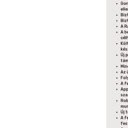
Gon
ell
Biz
Biz
A R
A b
cél
Köl
kés
Új 
tá
Min
Az 
Fol
A f
App
sza
Rob
mun
Új 
A f
fes