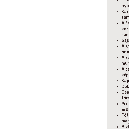
Hib
nyo
Kar
tar
A f
kar
ren
Saj
A k
ann
A k
mun
A c
kép
Kap
Dok
Gép
tár
Pro
erő
Pót
meg
Biz