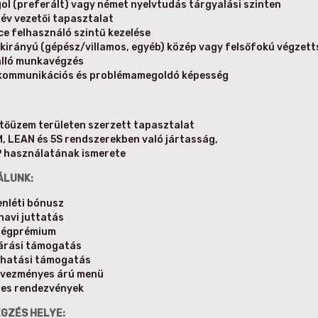
ol (preferált) vagy német nyelvtudás tárgyalási szinten
 év vezetői tapasztalat
ice felhasználó szintű kezelése
kirányú (gépész/villamos, egyéb) közép vagy felsőfokú végzett
lló munkavégzés
kommunikációs és problémamegoldó képesség
tőüzem területen szerzett tapasztalat
, LEAN és 5S rendszerekben való jártasság,
 használatának ismerete
ÁLUNK:
enléti bónusz
 havi juttatás
ségprémium
árási támogatás
hatási támogatás
vezményes árú menü
es rendezvények
GZÉS HELYE: