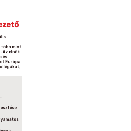
ezető
lis
s több mint
. Az elnök
a és
ket Európa
ollégákat,
,
lesztése
olyamatos