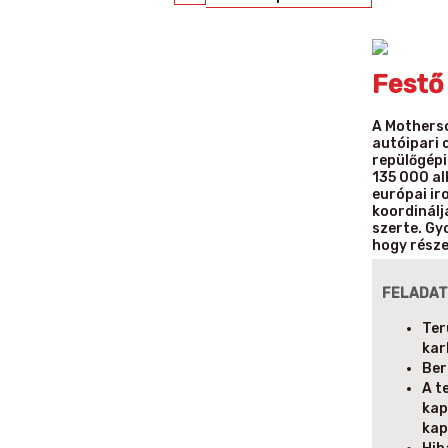
Festő
A Motherso
autóipari 
repülőgépi
135 000 al
európai ir
koordinálj
szerte. Gy
hogy része
FELADAT
Ter
kar
Ber
A t
kap
kap