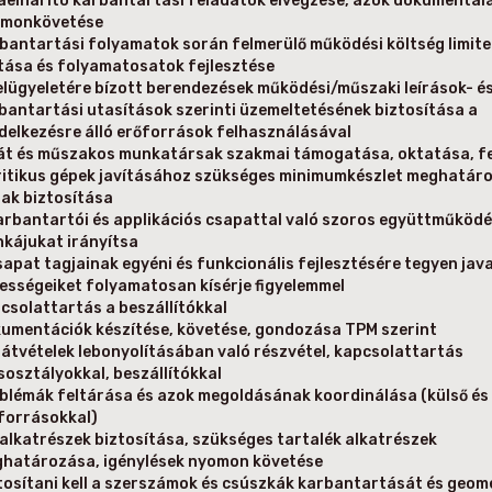
aelhárító karbantartási feladatok elvégzése, azok dokumentál
monkövetése
bantartási folyamatok során felmerülő működési költség limite
tása és folyamatosatok fejlesztése
elügyeletére bízott berendezések működési/műszaki leírások- é
bantartási utasítások szerinti üzemeltetésének biztosítása a
delkezésre álló erőforrások felhasználásával
át és műszakos munkatársak szakmai támogatása, oktatása, fe
ritikus gépek javításához szükséges minimumkészlet meghatár
ak biztosítása
arbantartói és applikációs csapattal való szoros együttműködé
kájukat irányítsa
sapat tagjainak egyéni és funkcionális fejlesztésére tegyen jav
ességeiket folyamatosan kísérje figyelemmel
csolattartás a beszállítókkal
umentációk készítése, követése, gondozása TPM szerint
átvételek lebonyolításában való részvétel, kapcsolattartás
sosztályokkal, beszállítókkal
blémák feltárása és azok megoldásának koordinálása (külső és 
forrásokkal)
alkatrészek biztosítása, szükséges tartalék alkatrészek
határozása, igénylések nyomon követése
tosítani kell a szerszámok és csúszkák karbantartását és geome