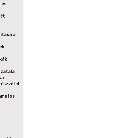
 és
sét
a
ítása a
ek
nkák
ozatala
sa
részvétel
yamatos