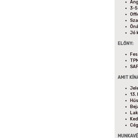
Ang
3-5
Off
Sza
Öná
Jó 
ELŐNY:
Fes
TPM
SAP
AMIT KÍN
Jel
13.
Hű
Bej
Lak
Ked
Cég
MUNKAVÉ