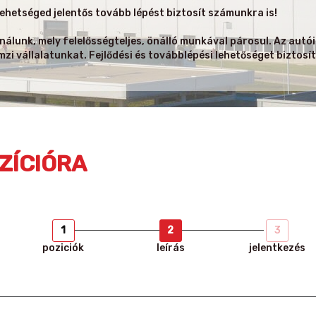
ehetséged jelentős tovább lépést biztosít számunkra is!
lunk, mely felelősségteljes, önálló munkával párosul. Az autóip
emzi vállalatunkat. Fejlődési és továbblépési lehetőséget bizto
ZÍCIÓRA
1
2
3
poziciók
leírás
jelentkezés