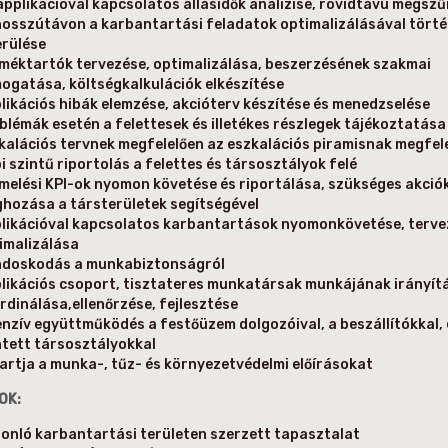
applikációval kapcsolatos állásidők analízise, rövidtávú megszű
hosszútávon a karbantartási feladatok optimalizálásával tört
erülése
méktartók tervezése, optimalizálása, beszerzésének szakmai
ogatása, költségkalkulációk elkészítése
likációs hibák elemzése, akcióterv készítése és menedzselése
blémák esetén a felettesek és illetékes részlegek tájékoztatása
kalációs tervnek megfelelően az eszkalációs piramisnak megfel
i szintű riportolás a felettes és társosztályok felé
melési KPI-ok nyomon követése és riportálása, szükséges akció
hozása a társterületek segítségével
likációval kapcsolatos karbantartások nyomonkövetése, terve
imalizálása
doskodás a munkabiztonságról
likációs csoport, tisztateres munkatársak munkájának irányít
rdinálása,ellenőrzése, fejlesztése
enzív együttműködés a festőüzem dolgozóival, a beszállítókkal, 
ntett társosztályokkal
artja a munka-, tűz- és környezetvédelmi előírásokat
OK:
onló karbantartási területen szerzett tapasztalat