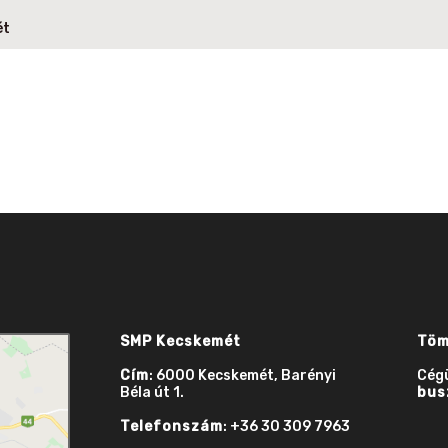
ét
SMP Kecskemét
Töm
Cím
: 6000 Kecskemét, Barényi
Cég
Béla út 1.
bus
Telefonszám
: +36 30 309 7963