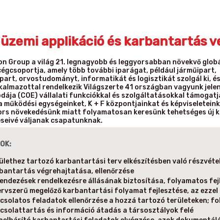
 üzemi applikáció és karbantartás v
n Group a világ 21. legnagyobb és leggyorsabban növekvő globá
cégcsoportja, amely több további iparágat, például járműipart,
part, orvostudományt, informatikát és logisztikát szolgál ki, é
kalmazottal rendelkezik Világszerte 41 országban vagyunk jelen
odája (COE) vállalati funkciókkal és szolgáltatásokkal támogatj
a működési egységeinket, K + F központjainkat és képviseletein
ors növekedésünk miatt folyamatosan keresünk tehetséges új k
seivé váljanak csapatunknak.
OK:
ülethez tartozó karbantartási terv elkészítésben való részvétel
bantartás végrehajtatása, ellenőrzése
endezések rendelkezésre állásának biztosítása, folyamatos fej
ervszerű megelőző karbantartási folyamat fejlesztése, az ezzel
csolatos feladatok ellenőrzése a hozzá tartozó területeken; f
csolattartás és információ átadás a társosztályok felé