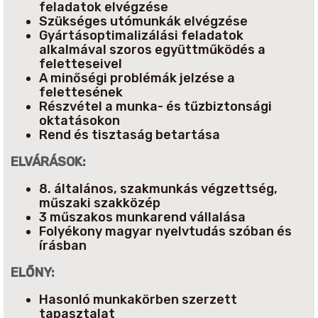
feladatok elvégzése
Szükséges utómunkák elvégzése
Gyártásoptimalizálási feladatok
alkalmával szoros együttműködés a
feletteseivel
A minőségi problémák jelzése a
felettesének
Részvétel a munka- és tűzbiztonsági
oktatásokon
Rend és tisztaság betartása
ELVÁRÁSOK:
8. általános, szakmunkás végzettség,
műszaki szakközép
3 műszakos munkarend vállalása
Folyékony magyar nyelvtudás szóban és
írásban
ELŐNY:
Hasonló munkakörben szerzett
tapasztalat