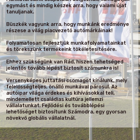
egymást és mindig készek arra, hogy valami újat
tanuljanak.
Büszkék vagyunk arra, hogy munkánk eredménye
részese a világ piacvezető autómárkáinak!
Folyamatosan fejlesztjük munkafolyamatainkat
és törekszünk termékeink tökéletesítésére.
Ehhez szükségünk van Rád, hiszen tehetséged
jelentős tovább lépést biztosít számunkra is!
Versenyképes juttatási csomagot kínálunk, mely
felelősségteljes, önálló munkával párosul. Az
autóipar világa érdekes és kihívásokkal teli,
mindemellett családias kultúra jellemzi
vállalatunkat. Fejlődési és továbblépési
lehetőséget biztosítunk Számodra, egy gyorsan
növekvő globális vállalatnál.