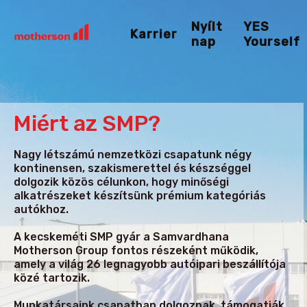
Nyílt
YES
Karrier
nap
Yourself
Miért az SMP?
Nagy létszámú nemzetközi csapatunk négy
kontinensen, szakismerettel és készséggel
dolgozik közös célunkon, hogy minőségi
alkatrészeket készítsünk prémium kategóriás
autókhoz.
A kecskeméti SMP gyár a Samvardhana
Motherson Group fontos részeként működik,
amely a világ 26 legnagyobb autóipari beszállítója
közé tartozik.
Munkatársaink csapatban dolgoznak, támogatják