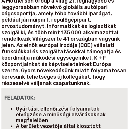
A Motherson Group a világ 21. legnagyobb és
leggyorsabban növekvő globális autóipari
cégcsoportja, amely több további iparágat,
például járműipart, repülőgépipart,
orvostudományt, informatikát és logisztikát
szolgál ki, és több mint 135 000 alkalmazottal
rendelkezik Világszerte 41 országban vagyunk
jelen. Az elnök európai irodája (COE) vállalati
funkciókkal és szolgáltatásokkal támogatja és
koordinálja működési egységeinket, K + F
központjainkat és képviseleteinket Európa
szerte. Gyors növekedésünk miatt folyamatosan
keresünk tehetséges új kollégákat, hogy
részeseivé váljanak csapatunknak.
FELADATOK:
Gyártási, ellenőrzési folyamatok
elvégzése a minőségi elvárásoknak
megfelelően
A terület vezetője által kiosztott