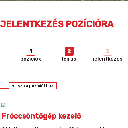
JELENTKEZÉS POZÍCIÓRA
1
2
3
poziciók
leírás
jelentkezés
vissza a pozíciókhoz
Fröccsöntőgép kezelő