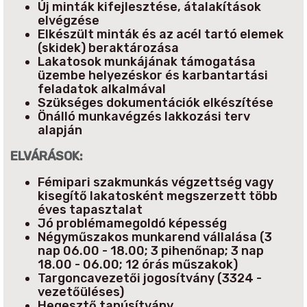
Új minták kifejlesztése, átalakítások
elvégzése
Elkészült minták és az acél tartó elemek
(skidek) beraktározása
Lakatosok munkájának támogatása
üzembe helyezéskor és karbantartási
feladatok alkalmával
Szükséges dokumentációk elkészítése
Önálló munkavégzés lakkozási terv
alapján
ELVÁRÁSOK:
Fémipari szakmunkás végzettség vagy
kisegítő lakatosként megszerzett több
éves tapasztalat
Jó problémamegoldó képesség
Négyműszakos munkarend vállalása (3
nap 06.00 - 18.00; 3 pihenőnap; 3 nap
18.00 - 06.00; 12 órás műszakok)
Targoncavezetői jogosítvány (3324 -
vezetőüléses)
Hegesztő tanúsítvány