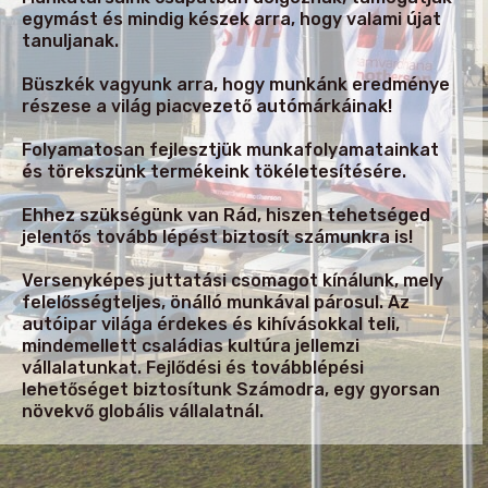
egymást és mindig készek arra, hogy valami újat
tanuljanak.
Büszkék vagyunk arra, hogy munkánk eredménye
részese a világ piacvezető autómárkáinak!
Folyamatosan fejlesztjük munkafolyamatainkat
és törekszünk termékeink tökéletesítésére.
Ehhez szükségünk van Rád, hiszen tehetséged
jelentős tovább lépést biztosít számunkra is!
Versenyképes juttatási csomagot kínálunk, mely
felelősségteljes, önálló munkával párosul. Az
autóipar világa érdekes és kihívásokkal teli,
mindemellett családias kultúra jellemzi
vállalatunkat. Fejlődési és továbblépési
lehetőséget biztosítunk Számodra, egy gyorsan
növekvő globális vállalatnál.