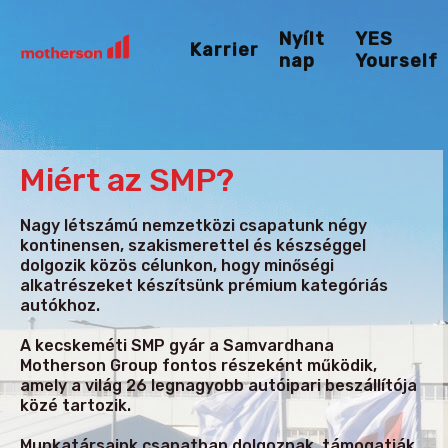
Nyílt
YES
Karrier
nap
Yourself
Miért az SMP?
Nagy létszámú nemzetközi csapatunk négy
kontinensen, szakismerettel és készséggel
dolgozik közös célunkon, hogy minőségi
alkatrészeket készítsünk prémium kategóriás
autókhoz.
A kecskeméti SMP gyár a Samvardhana
Motherson Group fontos részeként működik,
amely a világ 26 legnagyobb autóipari beszállítója
közé tartozik.
Munkatársaink csapatban dolgoznak, támogatják