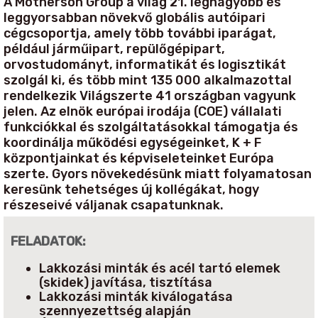
A Motherson Group a világ 21. legnagyobb és
leggyorsabban növekvő globális autóipari
cégcsoportja, amely több további iparágat,
például járműipart, repülőgépipart,
orvostudományt, informatikát és logisztikát
szolgál ki, és több mint 135 000 alkalmazottal
rendelkezik Világszerte 41 országban vagyunk
jelen. Az elnök európai irodája (COE) vállalati
funkciókkal és szolgáltatásokkal támogatja és
koordinálja működési egységeinket, K + F
központjainkat és képviseleteinket Európa
szerte. Gyors növekedésünk miatt folyamatosan
keresünk tehetséges új kollégákat, hogy
részeseivé váljanak csapatunknak.
FELADATOK:
Lakkozási minták és acél tartó elemek
(skidek) javítása, tisztítása
Lakkozási minták kiválogatása
szennyezettség alapján