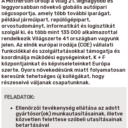
A Motherson Group a világ 21. legnagyobb és
leggyorsabban növekvő globális autóipari
cégcsoportja, amely több további iparágat,
például járműipart, repülőgépipart,
orvostudományt, informatikát és logisztikát
szolgál ki, és több mint 135 000 alkalmazottal
rendelkezik Világszerte 41 országban vagyunk
jelen. Az elnök európai irodája (COE) vállalati
funkciókkal és szolgáltatásokkal támogatja és
koordinálja működési egységeinket, K + F
központjainkat és képviseleteinket Európa
szerte. Gyors növekedésünk miatt folyamatosan
keresünk tehetséges új kollégákat, hogy
részeseivé váljanak csapatunknak.
FELADATOK:
Ellenőrzői tevékenység ellátása az adott
gyártósor(ok) munkautasításainak, illetve
közvetlen felettese szóbeli utasításainak
betartásával