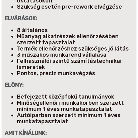
oktatásokon
Szükség esetén pre-rework elvégzése
ELVÁRÁSOK:
8 általános
Műanyag alkatrészek ellenőrzésében
szerzett tapasztalat
Termék ellenőrzéshez szükséges jó látás
3 műszakos munkarend vállalása
Felhasználói szintű számítástechnikai
ismeretek
Pontos, precíz munkavégzés
ELŐNY:
Befejezett középfokú tanulmányok
Minőségellenőri munkakörben szerzett
minimum 1 éves munkatapasztalat
Autóiparban szerzett minimum 1 éves
munkatapasztalat
AMIT KÍNÁLUNK: