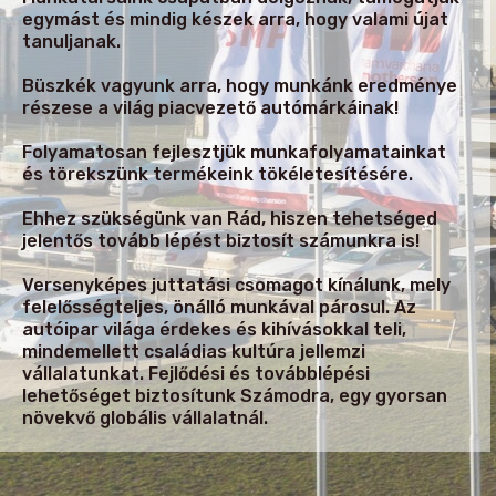
egymást és mindig készek arra, hogy valami újat
tanuljanak.
Büszkék vagyunk arra, hogy munkánk eredménye
részese a világ piacvezető autómárkáinak!
Folyamatosan fejlesztjük munkafolyamatainkat
és törekszünk termékeink tökéletesítésére.
Ehhez szükségünk van Rád, hiszen tehetséged
jelentős tovább lépést biztosít számunkra is!
Versenyképes juttatási csomagot kínálunk, mely
felelősségteljes, önálló munkával párosul. Az
autóipar világa érdekes és kihívásokkal teli,
mindemellett családias kultúra jellemzi
vállalatunkat. Fejlődési és továbblépési
lehetőséget biztosítunk Számodra, egy gyorsan
növekvő globális vállalatnál.