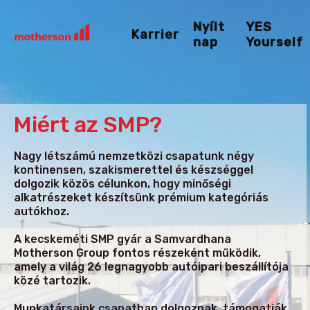
Nyílt
YES
Karrier
nap
Yourself
Miért az SMP?
Nagy létszámú nemzetközi csapatunk négy
kontinensen, szakismerettel és készséggel
dolgozik közös célunkon, hogy minőségi
alkatrészeket készítsünk prémium kategóriás
autókhoz.
A kecskeméti SMP gyár a Samvardhana
Motherson Group fontos részeként működik,
amely a világ 26 legnagyobb autóipari beszállítója
közé tartozik.
Munkatársaink csapatban dolgoznak, támogatják