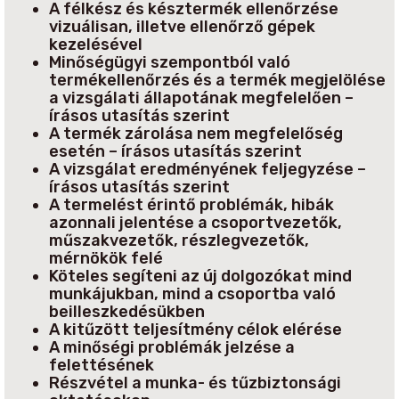
A félkész és késztermék ellenőrzése
vizuálisan, illetve ellenőrző gépek
kezelésével
Minőségügyi szempontból való
termékellenőrzés és a termék megjelölése
a vizsgálati állapotának megfelelően –
írásos utasítás szerint
A termék zárolása nem megfelelőség
esetén – írásos utasítás szerint
A vizsgálat eredményének feljegyzése –
írásos utasítás szerint
A termelést érintő problémák, hibák
azonnali jelentése a csoportvezetők,
műszakvezetők, részlegvezetők,
mérnökök felé
Köteles segíteni az új dolgozókat mind
munkájukban, mind a csoportba való
beilleszkedésükben
A kitűzött teljesítmény célok elérése
A minőségi problémák jelzése a
felettésének
Részvétel a munka- és tűzbiztonsági